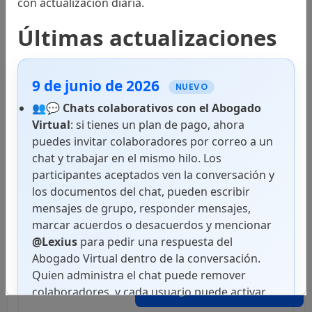
con actualización diaria.
Códigos
Últimas actualizaciones
9 de junio de 2026
Leyes
NUEVO
👥💬
Chats colaborativos con el Abogado
Virtual
: si tienes un plan de pago, ahora
puedes invitar colaboradores por correo a un
Decretos
chat y trabajar en el mismo hilo. Los
participantes aceptados ven la conversación y
los documentos del chat, pueden escribir
mensajes de grupo, responder mensajes,
Resoluciones
marcar acuerdos o desacuerdos y mencionar
@Lexius
para pedir una respuesta del
Abogado Virtual dentro de la conversación.
Quien administra el chat puede remover
Disposiciones
Abogado Virtual
colaboradores, y cada usuario puede activar
notificaciones push en superficies