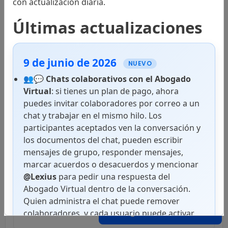
con actualización diaria.
Códigos
Últimas actualizaciones
9 de junio de 2026
Leyes
NUEVO
👥💬
Chats colaborativos con el Abogado
Virtual
: si tienes un plan de pago, ahora
puedes invitar colaboradores por correo a un
Decretos
chat y trabajar en el mismo hilo. Los
participantes aceptados ven la conversación y
los documentos del chat, pueden escribir
mensajes de grupo, responder mensajes,
Resoluciones
marcar acuerdos o desacuerdos y mencionar
@Lexius
para pedir una respuesta del
Abogado Virtual dentro de la conversación.
Quien administra el chat puede remover
Disposiciones
Abogado Virtual
colaboradores, y cada usuario puede activar
notificaciones push en superficies